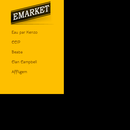
Eau par Kenzo
CCIP
Beaba
Clan Campbell
Affligem