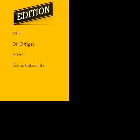
OPE
DMO Cigéo
Archi’
Échos Bâtiments